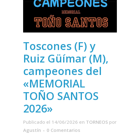
Toscones (F) y
Ruiz Güímar (M),
campeones del
«MEMORIAL
TOÑO SANTOS
2026»
Publicado el 14/06/2026
en
TORNEOS
por
Agustín
0 Comentarios