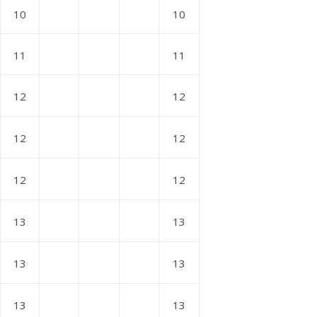
10
10
11
11
12
12
12
12
12
12
13
13
13
13
13
13