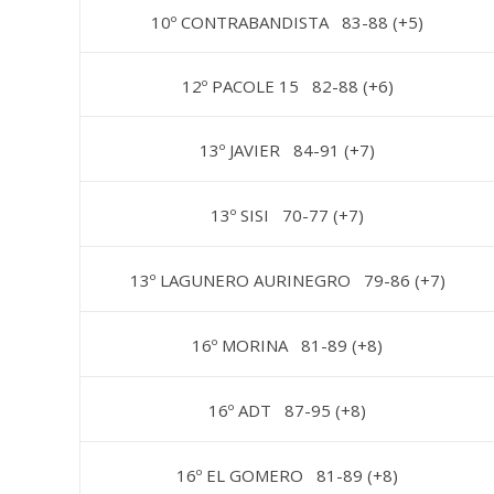
10º CONTRABANDISTA 83-88 (+5)
12º PACOLE 15 82-88 (+6)
13º JAVIER 84-91 (+7)
13º SISI 70-77 (+7)
13º LAGUNERO AURINEGRO 79-86 (+7)
16º MORINA 81-89 (+8)
16º ADT 87-95 (+8)
16º EL GOMERO 81-89 (+8)