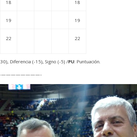
18
18
19
19
22
22
30), Diferencia (-15), Signo (-5)
/
PU
: Puntuación.
——————————-