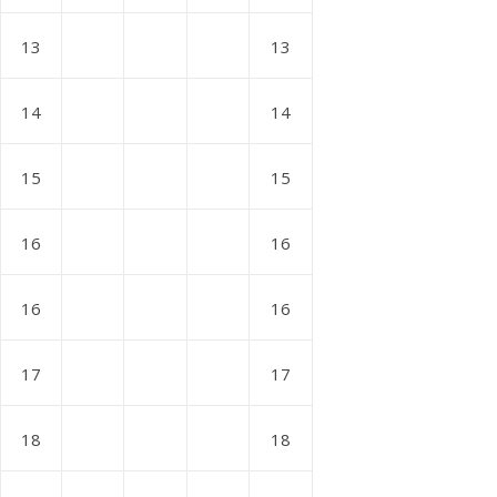
13
13
14
14
15
15
16
16
16
16
17
17
18
18