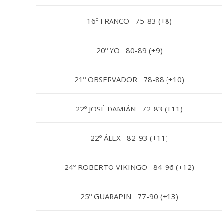
16º FRANCO 75-83 (+8)
20º YO 80-89 (+9)
21º OBSERVADOR 78-88 (+10)
22º JOSÉ DAMIÁN 72-83 (+11)
22º ÁLEX 82-93 (+11)
24º ROBERTO VIKINGO 84-96 (+12)
25º GUARAPIN 77-90 (+13)