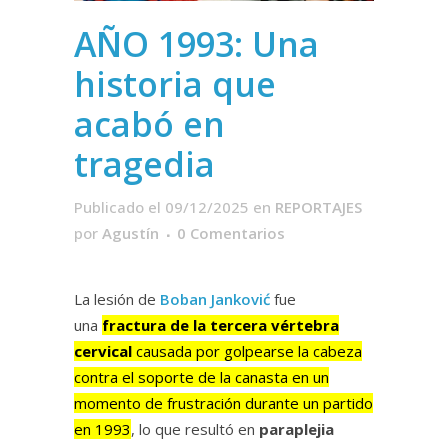
AÑO 1993: Una
historia que
acabó en
tragedia
Publicado el 09/12/2025
en
REPORTAJES
por
Agustín
0 Comentarios
La lesión de
Boban Janković
fue
una
fractura de la tercera vértebra
cervical
causada por golpearse la cabeza
contra el soporte de la canasta en un
momento de frustración durante un partido
en 1993
, lo que resultó en
paraplejia