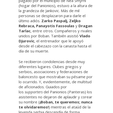
pagado por el municipio de Nea Smyrni
(hogar del Panionios), estuvo a la altura de
la grandeza de Jankovic. Más de mil
personas se desplazaron para darle el
último adiós.
Zarko Paspalj, Zeljko
Rebraca, Panayotis Fassoulas
y
Dragan
Tarlac
, entre otros. Compañeros y rivales
unidos por Boban. También asistió
Vlado
Djurovic
, el entrenador que le apoyó
desde el cabezazo con la canasta hasta el
día de su muerte.
Se recibieron condolencias desde muy
diferentes lugares. Clubes griegos y
serbios, asociaciones y federaciones de
baloncesto que mostraban su pésame por
lo ocurrido. Y, evidentemente, de multitud
de aficionados. Guiados por
los
supporters
del Panionios (Panteras) los
asistentes no dejaron de aplaudir y corear
su nombre (
¡Boban, te queremos; nunca
te olvidaremos!
) mientras el ataúd de la
leyenda serbia descendía de forma