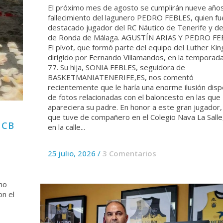
El próximo mes de agosto se cumplirán nueve años
fallecimiento del lagunero PEDRO FEBLES, quien fu
destacado jugador del RC Náutico de Tenerife y de
de Ronda de Málaga. AGUSTÍN ARIAS Y PEDRO FE
El pívot, que formó parte del equipo del Luther Kin
dirigido por Fernando Villamandos, en la temporad
77. Su hija, SONIA FEBLES, seguidora de
BASKETMANIATENERIFE,ES, nos comentó
recientemente que le haría una enorme ilusión dis
de fotos relacionadas con el baloncesto en las que
apareciera su padre. En honor a este gran jugador, 
que tuve de compañero en el Colegio Nava La Salle,
 CB
en la calle...
25 julio, 2026
/
3 Comentarios
imo
on el