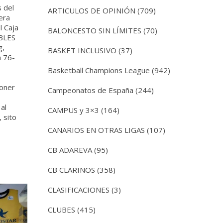
 del
ARTICULOS DE OPINIÓN
(709)
era
l Caja
BALONCESTO SIN LÍMITES
(70)
BLES
g,
BASKET INCLUSIVO
(37)
a 76-
Basketball Champions League
(942)
poner
Campeonatos de España
(244)
al
CAMPUS y 3×3
(164)
 sito
CANARIOS EN OTRAS LIGAS
(107)
CB ADAREVA
(95)
CB CLARINOS
(358)
CLASIFICACIONES
(3)
CLUBES
(415)