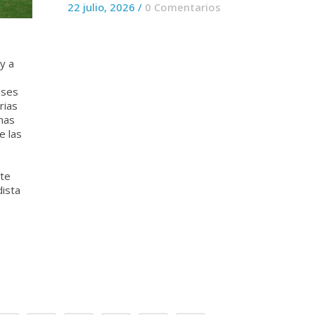
22 julio, 2026
/
0 Comentarios
 y a
ases
rias
nas
e las
ste
dista