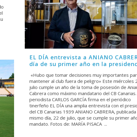
do
el
su
EL DÍA entrevista a ANIANO CABRER
día de su primer año en la presiden
«Hubo que tomar decisiones muy importantes pa
mantener al club fuera de peligro» Este miércoles 
julio cumple un año de la toma de posesión de Ania
Cabrera como máximo mandatario del CB Canarias. 
periodista CARLOS GARCÍA firma en el periódico
tinerfeño EL DÍA una amplia entrevista con el pres
del CB Canarias 1939 ANIANO CABRERA, publicada 
mismo día, 22 de julio, que se cumple su primer añ
mandato. Fotos de: MARÍA PISACA ...