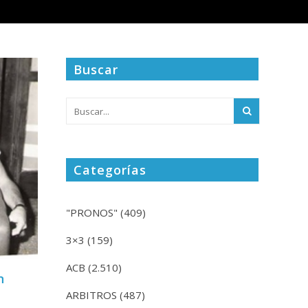
Buscar
Categorías
"PRONOS"
(409)
3×3
(159)
ACB
(2.510)
n
ARBITROS
(487)