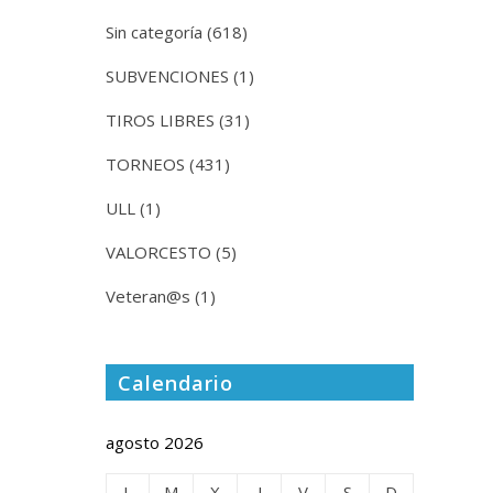
Sin categoría
(618)
SUBVENCIONES
(1)
TIROS LIBRES
(31)
TORNEOS
(431)
ULL
(1)
VALORCESTO
(5)
Veteran@s
(1)
Calendario
agosto 2026
L
M
X
J
V
S
D