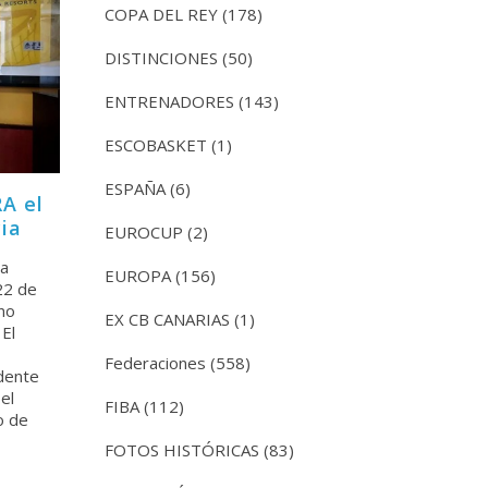
COPA DEL REY
(178)
DISTINCIONES
(50)
ENTRENADORES
(143)
ESCOBASKET
(1)
ESPAÑA
(6)
A el
cia
EUROCUP
(2)
ra
EUROPA
(156)
22 de
no
EX CB CANARIAS
(1)
El
Federaciones
(558)
idente
el
FIBA
(112)
o de
FOTOS HISTÓRICAS
(83)