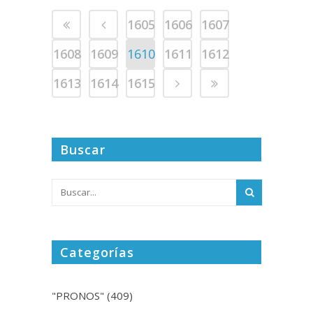
1605
1606
1607
1608
1609
1610
1611
1612
1613
1614
1615
Buscar
Categorías
"PRONOS"
(409)