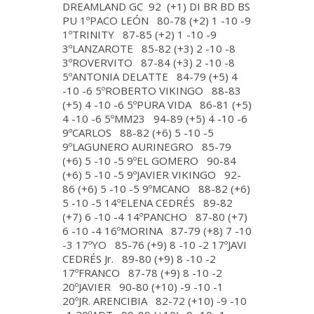
DREAMLAND GC 92 (+1) DI BR BD BS
PU 1ºPACO LEÓN 80-78 (+2) 1 -10 -9
1ºTRINITY 87-85 (+2) 1 -10 -9
3ºLANZAROTE 85-82 (+3) 2 -10 -8
3ºROVERVITO 87-84 (+3) 2 -10 -8
5ºANTONIA DELATTE 84-79 (+5) 4
-10 -6 5ºROBERTO VIKINGO 88-83
(+5) 4 -10 -6 5ºPURA VIDA 86-81 (+5)
4 -10 -6 5ºMM23 94-89 (+5) 4 -10 -6
9ºCARLOS 88-82 (+6) 5 -10 -5
9ºLAGUNERO AURINEGRO 85-79
(+6) 5 -10 -5 9ºEL GOMERO 90-84
(+6) 5 -10 -5 9ºJAVIER VIKINGO 92-
86 (+6) 5 -10 -5 9ºMCANO 88-82 (+6)
5 -10 -5 14ºELENA CEDRÉS 89-82
(+7) 6 -10 -4 14ºPANCHO 87-80 (+7)
6 -10 -4 16ºMORINA 87-79 (+8) 7 -10
-3 17ºYO 85-76 (+9) 8 -10 -2 17ºJAVI
CEDRÉS Jr. 89-80 (+9) 8 -10 -2
17ºFRANCO 87-78 (+9) 8 -10 -2
20ºJAVIER 90-80 (+10) -9 -10 -1
20ºJR. ARENCIBIA 82-72 (+10) -9 -10