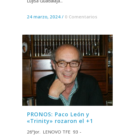
Lujisa Guadalaja...
24 marzo, 2024
/
0 Comentarios
PRONOS: Paco León y
«Trinity» rozaron el +1
26ªJor. LENOVO TFE 93 -