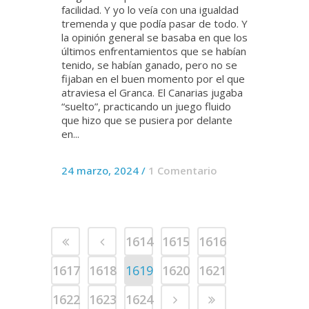
facilidad. Y yo lo veía con una igualdad
tremenda y que podía pasar de todo. Y
la opinión general se basaba en que los
últimos enfrentamientos que se habían
tenido, se habían ganado, pero no se
fijaban en el buen momento por el que
atraviesa el Granca. El Canarias jugaba
“suelto”, practicando un juego fluido
que hizo que se pusiera por delante
en...
24 marzo, 2024
/
1 Comentario
1614
1615
1616
1617
1618
1619
1620
1621
1622
1623
1624