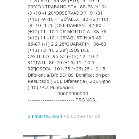
-1 20ºADT 99-89 (+10) -9 -10 -1
20ºCONTRABANDISTA 88-78 (+10)
-9 -10 -1 20ºOBSERVADOR 91-81
(+10) -9 -10 -1 20ºÁLEX 82-72 (+10)
-9 -10 -1 26ºJOSÉ DAMIÁN 92-80
(+12) 11 -10 1 26ºMORTICIA 88-76
(+12) 11 -10 1 28ºAGUSTÍN ARIAS
86-87 (-1) 2 2 28ºGUARAPIN 96-83
(+13) 12 -10 2 28ºJESÚS DEL
CASTILLO 95-82 (+13) 12 -10 2
31ºTATI 86-70 (+16) 15 -10 5
32ºJOSECA 101-75 (+26) 25 -10 15
Diferencia/BR; BD; BS: Bonificación por
Resultado (-30), Diferencia (-20), Signo
(-10) /PU: Puntuación. -------------------
----------------00000000000------------
------------------------- PRONOS...
24 marzo, 2024
/
0 Comentarios