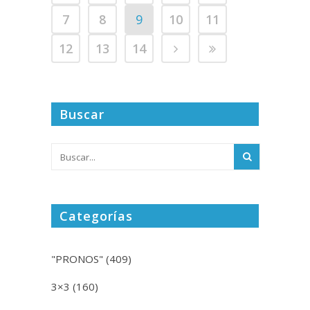
7
8
9
10
11
12
13
14
Buscar
Categorías
"PRONOS"
(409)
3×3
(160)