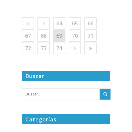
64
65
66
67
68
69
70
71
72
73
74
Buscar
Categorías