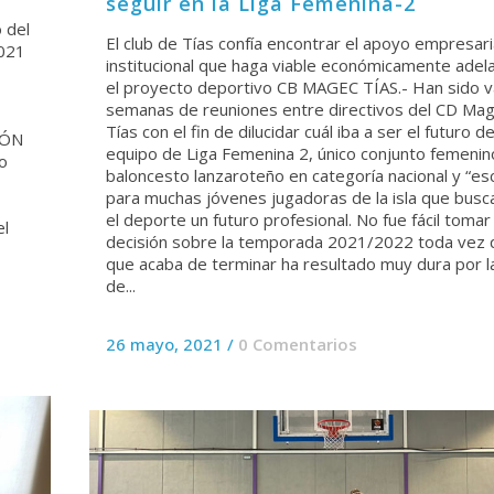
seguir en la Liga Femenina-2
 del
El club de Tías confía encontrar el apoyo empresari
2021
institucional que haga viable económicamente adel
el proyecto deportivo CB MAGEC TÍAS.- Han sido v
semanas de reuniones entre directivos del CD Ma
Tías con el fin de dilucidar cuál iba a ser el futuro de
IÓN
equipo de Liga Femenina 2, único conjunto femenin
o
baloncesto lanzaroteño en categoría nacional y “es
para muchas jóvenes jugadoras de la isla que busc
el deporte un futuro profesional. No fue fácil tomar 
el
decisión sobre la temporada 2021/2022 toda vez 
que acaba de terminar ha resultado muy dura por la
de...
26 mayo, 2021
/
0 Comentarios