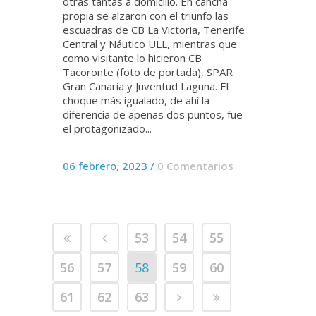
otras tantas a domicilio. En cancha
propia se alzaron con el triunfo las
escuadras de CB La Victoria, Tenerife
Central y Náutico ULL, mientras que
como visitante lo hicieron CB
Tacoronte (foto de portada), SPAR
Gran Canaria y Juventud Laguna. El
choque más igualado, de ahí la
diferencia de apenas dos puntos, fue
el protagonizado...
06 febrero, 2023
/
0 Comentarios
53
54
55
56
57
58
59
60
61
62
63