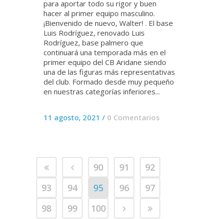
para aportar todo su rigor y buen
hacer al primer equipo masculino.
¡Bienvenido de nuevo, Walter! . El base
Luis Rodríguez, renovado Luis
Rodríguez, base palmero que
continuará una temporada más en el
primer equipo del CB Aridane siendo
una de las figuras más representativas
del club. Formado desde muy pequeño
en nuestras categorías inferiores...
11 agosto, 2021
/
0 Comentarios
90
91
92
93
94
95
96
97
98
99
100