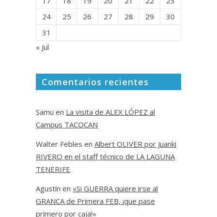
17
18
19
20
21
22
23
24
25
26
27
28
29
30
31
« Jul
Comentarios recientes
Samu
en
La visita de ALEX LÓPEZ al
Campus TACOCAN
Walter Febles
en
Albert OLIVER por Juanki
RIVERO en el staff técnico de LA LAGUNA
TENERIFE
Agustín
en
«Si GUERRA quiere irse al
GRANCA de Primera FEB, ¡que pase
primero por caja!»