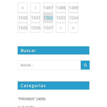
1497
1498
1499
1500
1501
1502
1503
1504
1505
1506
1507
Buscar
Categorías
"PRONOS"
(409)