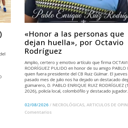
)
«Honor a las personas que
dejan huella», por Octavio
Rodríguez
del
Amplio, certero y emotivo artículo que firma OCTAV
RODRÍGUEZ PULIDO en honor de su amigo PABLO 
quien fuera presidente del CB Ruiz Güímar. El jueves
D
pasado mes de julio nos ha dejado un destacado dep
güimarero, D. PABLO ENRIQUE RUIZ RODRÍGUEZ (
2026), policía local, colombófilo y destacado jugador..
02/08/2026
/
NECROLÓGICAS
,
ARTICULOS DE OPIN
Comentarios