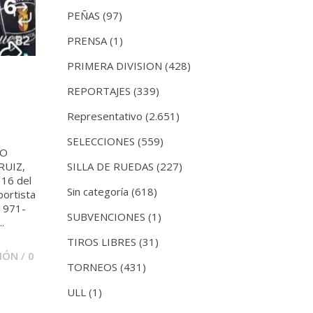
PEÑAS
(97)
PRENSA
(1)
PRIMERA DIVISION
(428)
REPORTAJES
(339)
Representativo
(2.651)
SELECCIONES
(559)
IO
SILLA DE RUEDAS
(227)
RUIZ,
 16 del
Sin categoría
(618)
ortista
1971-
SUBVENCIONES
(1)
.
TIROS LIBRES
(31)
IÓN
/
0
TORNEOS
(431)
ULL
(1)