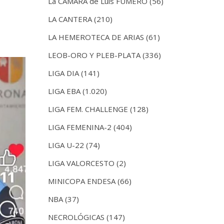
La CÁMARA de Luis FUMERO
(56)
LA CANTERA
(210)
LA HEMEROTECA DE ARIAS
(61)
LEOB-ORO Y PLEB-PLATA
(336)
LIGA DIA
(141)
LIGA EBA
(1.020)
LIGA FEM. CHALLENGE
(128)
LIGA FEMENINA-2
(404)
LIGA U-22
(74)
LIGA VALORCESTO
(2)
MINICOPA ENDESA
(66)
NBA
(37)
NECROLÓGICAS
(147)