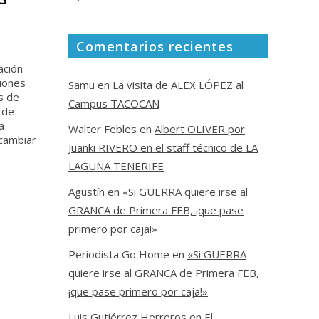
Comentarios recientes
ación
iones
Samu
en
La visita de ALEX LÓPEZ al
s de
Campus TACOCAN
 de
a
Walter Febles
en
Albert OLIVER por
cambiar
Juanki RIVERO en el staff técnico de LA
LAGUNA TENERIFE
Agustín
en
«Si GUERRA quiere irse al
GRANCA de Primera FEB, ¡que pase
primero por caja!»
Periodista Go Home
en
«Si GUERRA
quiere irse al GRANCA de Primera FEB,
¡que pase primero por caja!»
Luis Gutiérrez Herreros
en
El