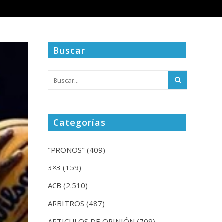
Buscar
Categorías
"PRONOS"
(409)
3×3
(159)
ACB
(2.510)
ARBITROS
(487)
ARTICULOS DE OPINIÓN
(709)