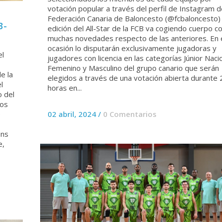
votación popular a través del perfil de Instagram d
Federación Canaria de Baloncesto (@fcbaloncesto) 
3-
edición del All-Star de la FCB va cogiendo cuerpo c
muchas novedades respecto de las anteriores. En 
ocasión lo disputarán exclusivamente jugadoras y
el
jugadores con licencia en las categorías Júnior Naci
Femenino y Masculino del grupo canario que serán
e la
elegidos a través de una votación abierta durante 
l
horas en...
 del
tos
e
02 abril, 2024
/
0 Comentarios
ons
e,