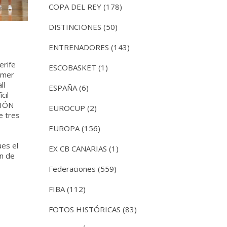
COPA DEL REY
(178)
DISTINCIONES
(50)
ENTRENADORES
(143)
erife
ESCOBASKET
(1)
rimer
ll
ESPAÑA
(6)
cil
CIÓN
EUROCUP
(2)
e tres
EUROPA
(156)
es el
EX CB CANARIAS
(1)
ón de
Federaciones
(559)
FIBA
(112)
FOTOS HISTÓRICAS
(83)