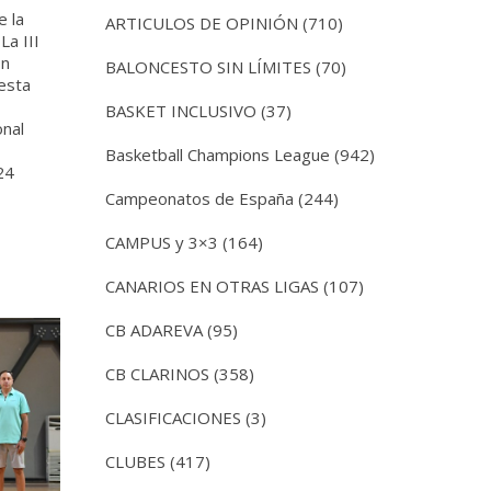
e la
ARTICULOS DE OPINIÓN
(710)
La III
on
BALONCESTO SIN LÍMITES
(70)
esta
BASKET INCLUSIVO
(37)
onal
Basketball Champions League
(942)
24
Campeonatos de España
(244)
CAMPUS y 3×3
(164)
CANARIOS EN OTRAS LIGAS
(107)
CB ADAREVA
(95)
CB CLARINOS
(358)
CLASIFICACIONES
(3)
CLUBES
(417)