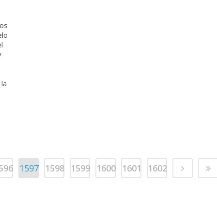
fos
elo
l
y
 la
596
1597
1598
1599
1600
1601
1602