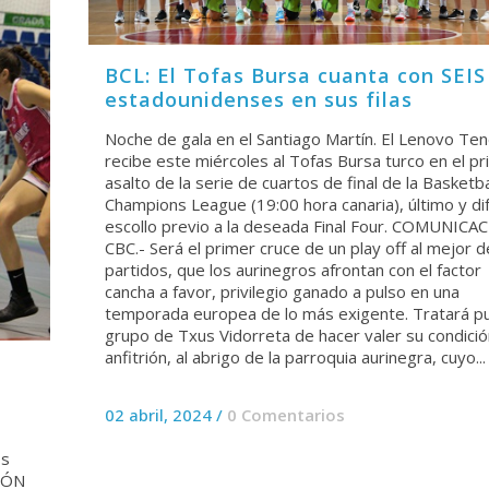
BCL: El Tofas Bursa cuanta con SEIS
estadounidenses en sus filas
Noche de gala en el Santiago Martín. El Lenovo Ten
recibe este miércoles al Tofas Bursa turco en el p
asalto de la serie de cuartos de final de la Basketba
Champions League (19:00 hora canaria), último y difí
escollo previo a la deseada Final Four. COMUNICA
CBC.- Será el primer cruce de un play off al mejor d
partidos, que los aurinegros afrontan con el factor
cancha a favor, privilegio ganado a pulso en una
temporada europea de lo más exigente. Tratará pu
grupo de Txus Vidorreta de hacer valer su condici
anfitrión, al abrigo de la parroquia aurinegra, cuyo...
02 abril, 2024
/
0 Comentarios
os
CIÓN