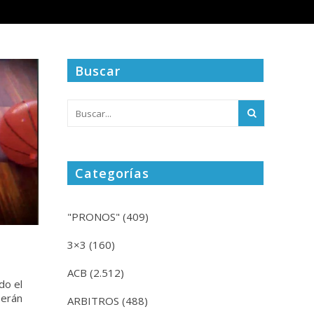
Buscar
Categorías
"PRONOS"
(409)
3×3
(160)
ACB
(2.512)
do el
serán
ARBITROS
(488)