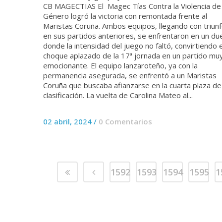
CB MAGECTIAS El Magec Tías Contra la Violencia de
Género logró la victoria con remontada frente al
Maristas Coruña. Ambos equipos, llegando con triun
en sus partidos anteriores, se enfrentaron en un du
donde la intensidad del juego no faltó, convirtiendo e
choque aplazado de la 17ª jornada en un partido mu
emocionante. El equipo lanzaroteño, ya con la
permanencia asegurada, se enfrentó a un Maristas
Coruña que buscaba afianzarse en la cuarta plaza de
clasificación. La vuelta de Carolina Mateo al...
02 abril, 2024
/
0 Comentarios
1592
1593
1594
1595
1