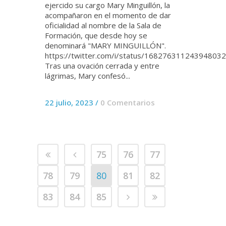
ejercido su cargo Mary Minguillón, la
acompañaron en el momento de dar
oficialidad al nombre de la Sala de
Formación, que desde hoy se
denominará "MARY MINGUILLÓN".
https://twitter.com/i/status/16827631124394803
Tras una ovación cerrada y entre
lágrimas, Mary confesó...
22 julio, 2023
/
0 Comentarios
75
76
77
78
79
80
81
82
83
84
85