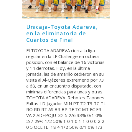
Unicaja-Toyota Adareva,
en la eliminatoria de
Cuartos de Final
El TOYOTA ADAREVA cierra la liga
regular en la LF Challenge en octava
posición, con el balance de 16 victorias
y 14 derrotas. Hoy, en la última
jornada, las de amarillo cedieron en su
visita al Al-Qázeres extremeño por 73
a 68, en un encuentro disputado, con
mínimas diferencias para unas y otras.
TOYOTA ADAREVA Rebotes Tapones
Faltas I D Jugador MIN PT T2 T3 TC TL
RO RD RT AS BR BP TF TC MT FC FR
VA 2 ADEPOJU 32 5 2/6 33% 0/1 0%
2/7 29% 1/2 50% 1 0 1 0 1 1 0 0 0 2 2
0 5 OCETE 18 4 1/2 50% 0/1 0% 1/3