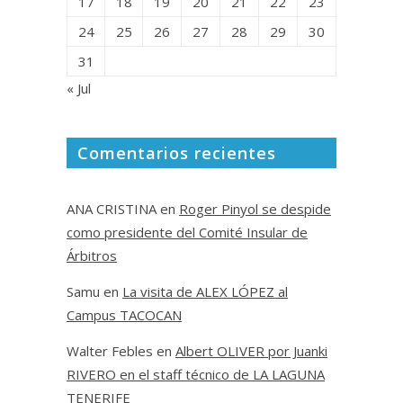
17
18
19
20
21
22
23
24
25
26
27
28
29
30
31
« Jul
Comentarios recientes
ANA CRISTINA
en
Roger Pinyol se despide
como presidente del Comité Insular de
Árbitros
Samu
en
La visita de ALEX LÓPEZ al
Campus TACOCAN
Walter Febles
en
Albert OLIVER por Juanki
RIVERO en el staff técnico de LA LAGUNA
TENERIFE