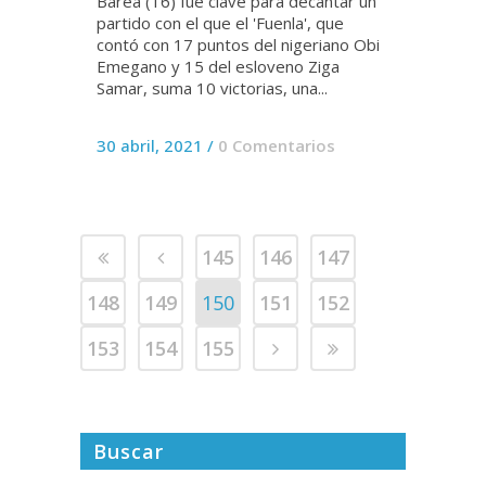
Barea (16) fue clave para decantar un
partido con el que el 'Fuenla', que
contó con 17 puntos del nigeriano Obi
Emegano y 15 del esloveno Ziga
Samar, suma 10 victorias, una...
30 abril, 2021
/
0 Comentarios
145
146
147
148
149
150
151
152
153
154
155
Buscar