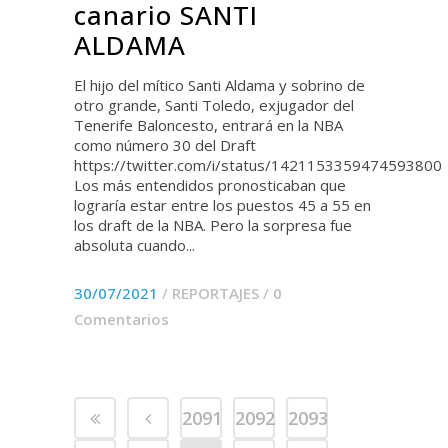
canario SANTI
ALDAMA
El hijo del mítico Santi Aldama y sobrino de
otro grande, Santi Toledo, exjugador del
Tenerife Baloncesto, entrará en la NBA
como número 30 del Draft
https://twitter.com/i/status/1421153359474593800
Los más entendidos pronosticaban que
lograría estar entre los puestos 45 a 55 en
los draft de la NBA. Pero la sorpresa fue
absoluta cuando...
30/07/2021
/
REPORTAJES
/
0
Comentarios
2091
2092
2093